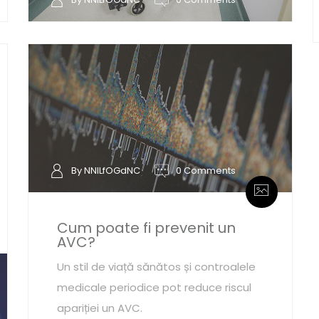
By NNILfOGdNC
0 Comments
Cum poate fi prevenit un
AVC?
Un stil de viață sănătos și controalele
medicale periodice pot reduce riscul
apariției un AVC.