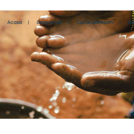
Acasa
Despre noi
Cui ne adresam
De