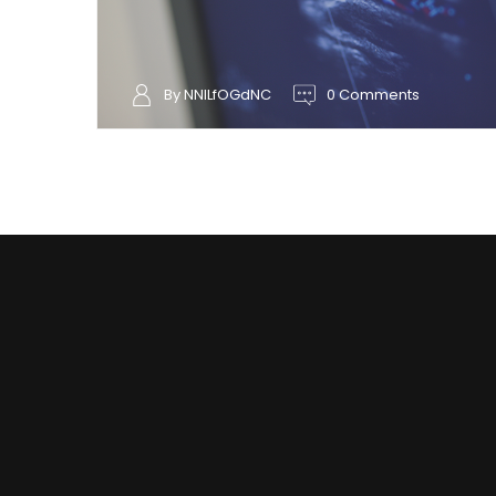
By NNILfOGdNC
0 Comments