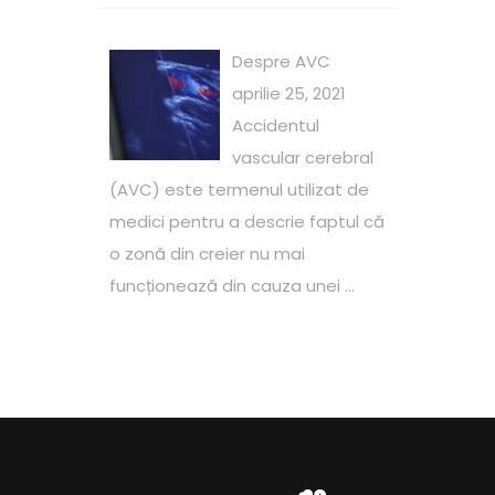
Despre AVC
aprilie 25, 2021
Accidentul
vascular cerebral
(AVC) este termenul utilizat de
medici pentru a descrie faptul că
o zonă din creier nu mai
funcționează din cauza unei ...