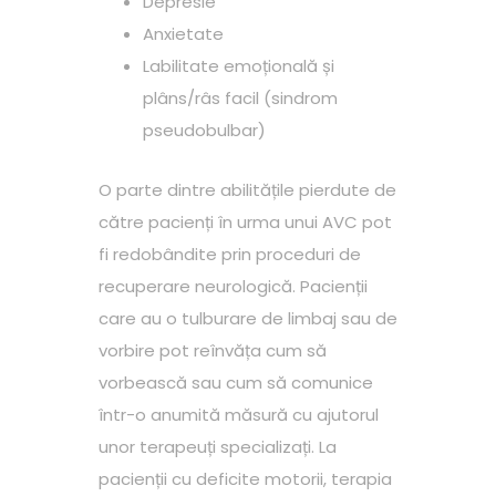
Depresie
Anxietate
Labilitate emoțională și
plâns/râs facil (sindrom
pseudobulbar)
O parte dintre abilitățile pierdute de
către pacienți în urma unui AVC pot
fi redobândite prin proceduri de
recuperare neurologică. Pacienții
care au o tulburare de limbaj sau de
vorbire pot reînvăța cum să
vorbească sau cum să comunice
într-o anumită măsură cu ajutorul
unor terapeuți specializați. La
pacienții cu deficite motorii, terapia