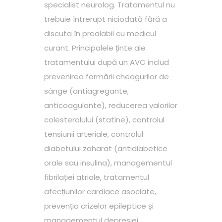
specialist neurolog. Tratamentul nu
trebuie întrerupt niciodată fără a
discuta în prealabil cu medicul
curant. Principalele ținte ale
tratamentului după un AVC includ
prevenirea formării cheagurilor de
sânge (antiagregante,
anticoagulante), reducerea valorilor
colesterolului (statine), controlul
tensiunii arteriale, controlul
diabetului zaharat (antidiabetice
orale sau insulina), managementul
fibrilației atriale, tratamentul
afecțiunilor cardiace asociate,
prevenția crizelor epileptice și
managementul depresiei.