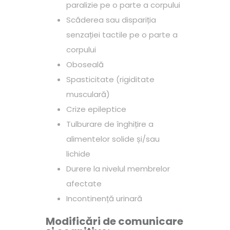
paralizie pe o parte a corpului
Scăderea sau dispariția
senzației tactile pe o parte a
corpului
Oboseală
Spasticitate (rigiditate
musculară)
Crize epileptice
Tulburare de înghițire a
alimentelor solide și/sau
lichide
Durere la nivelul membrelor
afectate
Incontinență urinară
Modificări de comunicare