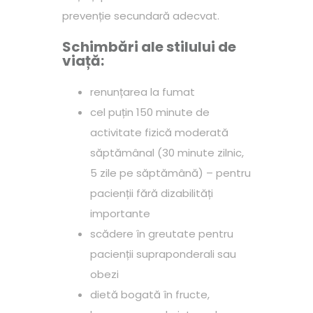
prevenție secundară adecvat.
Schimbări ale stilului de
viață:
renunțarea la fumat
cel puțin 150 minute de
activitate fizică moderată
săptămânal (30 minute zilnic,
5 zile pe săptămână) – pentru
pacienții fără dizabilități
importante
scădere în greutate pentru
pacienții supraponderali sau
obezi
dietă bogată în fructe,