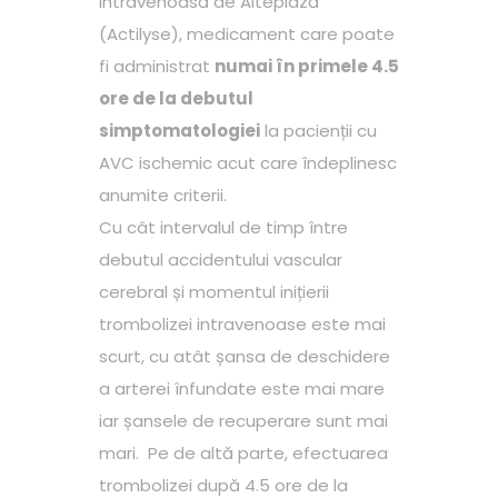
intravenoasă de Alteplază
(Actilyse), medicament care poate
fi administrat
numai în primele 4.5
ore de la debutul
simptomatologiei
la pacienții cu
AVC ischemic acut care îndeplinesc
anumite criterii.
Cu cât intervalul de timp între
debutul accidentului vascular
cerebral și momentul inițierii
trombolizei intravenoase este mai
scurt, cu atât șansa de deschidere
a arterei înfundate este mai mare
iar șansele de recuperare sunt mai
mari. Pe de altă parte, efectuarea
trombolizei după 4.5 ore de la