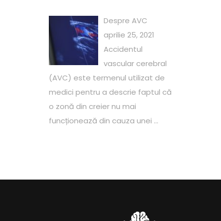
Despre AVC
aprilie 25, 2021
Accidentul
vascular cerebral
(AVC) este termenul utilizat de
medici pentru a descrie faptul că
o zonă din creier nu mai
funcționează din cauza unei ...