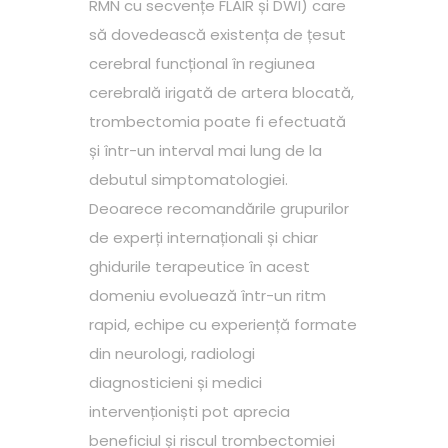
RMN cu secvențe FLAIR și DWI) care
să dovedească existența de țesut
cerebral funcțional în regiunea
cerebrală irigată de artera blocată,
trombectomia poate fi efectuată
și într-un interval mai lung de la
debutul simptomatologiei.
Deoarece recomandările grupurilor
de experți internaționali și chiar
ghidurile terapeutice în acest
domeniu evoluează într-un ritm
rapid, echipe cu experiență formate
din neurologi, radiologi
diagnosticieni și medici
intervenționiști pot aprecia
beneficiul și riscul trombectomiei