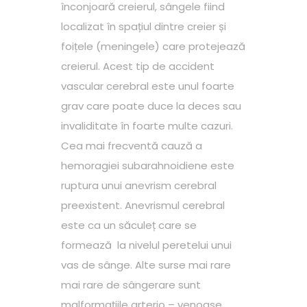
înconjoară creierul, sângele fiind
localizat în spațiul dintre creier și
foițele (meningele) care protejează
creierul. Acest tip de accident
vascular cerebral este unul foarte
grav care poate duce la deces sau
invaliditate în foarte multe cazuri.
Cea mai frecventă cauză a
hemoragiei subarahnoidiene este
ruptura unui anevrism cerebral
preexistent. Anevrismul cerebral
este ca un săculeț care se
formează la nivelul peretelui unui
vas de sânge. Alte surse mai rare
mai rare de sângerare sunt
malformațiile arterio – venoase