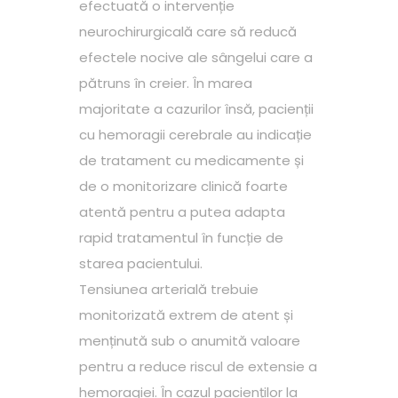
efectuată o intervenție
neurochirurgicală care să reducă
efectele nocive ale sângelui care a
pătruns în creier. În marea
majoritate a cazurilor însă, pacienții
cu hemoragii cerebrale au indicație
de tratament cu medicamente și
de o monitorizare clinică foarte
atentă pentru a putea adapta
rapid tratamentul în funcție de
starea pacientului.
Tensiunea arterială trebuie
monitorizată extrem de atent și
menținută sub o anumită valoare
pentru a reduce riscul de extensie a
hemoragiei. În cazul pacienților la