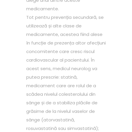
alege unul dintre aceste
medicamente.
Tot pentru prevenția secundară, se
utilizează și alte clase de
medicamente, acestea fiind alese
în funcție de prezența altor afecțiuni
concomitente care cresc riscul
cardiovascular al pacientului. În
acest sens, medicul neurolog va
putea prescrie: statină,
medicament care are rolul de a
scădea nivelul colesterolului din
sânge și de a stabiliza plăcile de
grăsime de la nivelul vaselor de
sânge (atorvastatină,
rosuvastatină sau simvastatină);