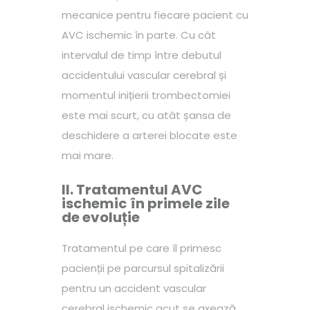
mecanice pentru fiecare pacient cu
AVC ischemic în parte. Cu cât
intervalul de timp între debutul
accidentului vascular cerebral și
momentul inițierii trombectomiei
este mai scurt, cu atât șansa de
deschidere a arterei blocate este
mai mare.
II. Tratamentul AVC
ischemic în primele zile
de evoluție
Tratamentul pe care îl primesc
pacienții pe parcursul spitalizării
pentru un accident vascular
cerebral ischemic acut se axează