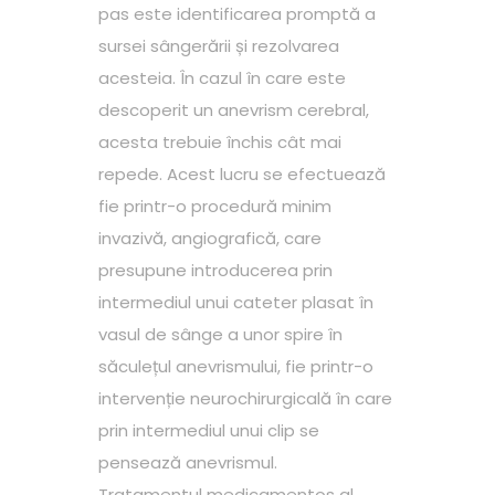
pas este identificarea promptă a
sursei sângerării și rezolvarea
acesteia. În cazul în care este
descoperit un anevrism cerebral,
acesta trebuie închis cât mai
repede. Acest lucru se efectuează
fie printr-o procedură minim
invazivă, angiografică, care
presupune introducerea prin
intermediul unui cateter plasat în
vasul de sânge a unor spire în
săculețul anevrismului, fie printr-o
intervenție neurochirurgicală în care
prin intermediul unui clip se
pensează anevrismul.
Tratamentul medicamentos al