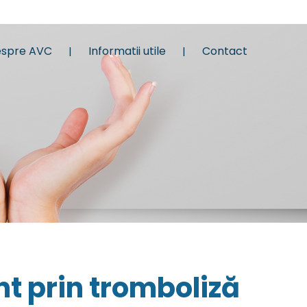
spre AVC
Informatii utile
Contact
nt prin tromboliză