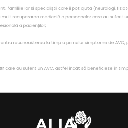
ți, familiile lor și specialiștii care ii pot ajuta (neurologi, fizi
i mult recuperarea medicală a persoanelor care au suferit un A
esională a pacienților;
ntru recunoașterea la timp a primelor simptome de AVC, pre
or
care au suferit un AVC, astfel încăt să beneficieze în timp