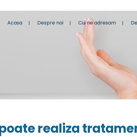
Acasa
Despre noi
Cui ne adresam
De
 poate realiza tratame