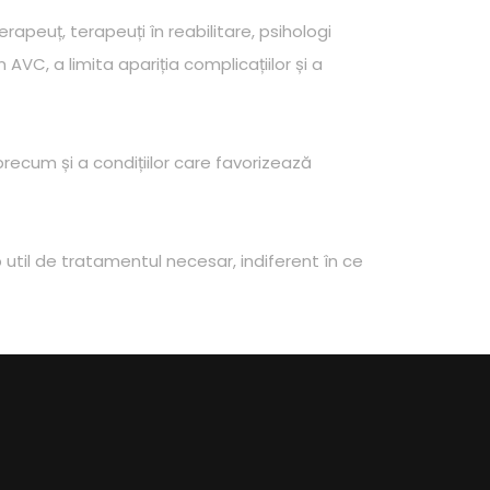
oterapeuț, terapeuți în reabilitare, psihologi
VC, a limita apariția complicațiilor și a
cum și a condițiilor care favorizează
 util de tratamentul necesar, indiferent în ce