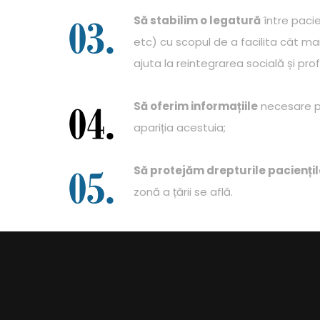
Să stabilim o legatură
între pacien
etc) cu scopul de a facilita cât ma
ajuta la reintegrarea socială și prof
Să oferim informațiile
necesare pe
apariția acestuia;
Să protejăm drepturile paciențil
zonă a țării se află.