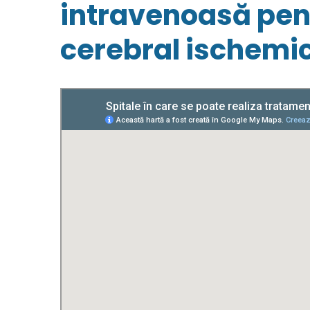
intravenoasă pent
cerebral ischemi