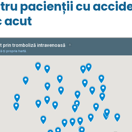
ru pacienții cu accid
c acut