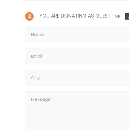
YOU ARE DONATING AS GUEST
2
OR