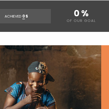
0 %
ACHIEVED
0
$
OF OUR GOAL