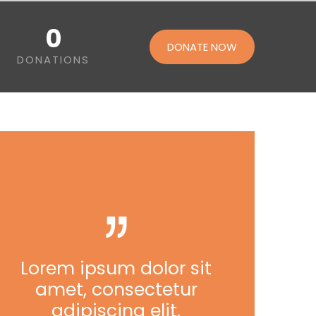
0
DONATE NOW
DONATIONS
Lorem ipsum dolor sit
amet, consectetur
adipiscing elit.