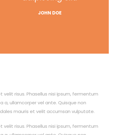
JOHN DOE
t velit risus. Phasellus nisi ipsum, fermentum
ta a, ullamcorper vel ante. Quisque non
sodales mauris et velit accumsan vulputate.
t velit risus. Phasellus nisi ipsum, fermentum
ta a, ullamcorper vel ante. Quisque non