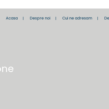
Acasa
Despre noi
Cui ne adresam
De
one