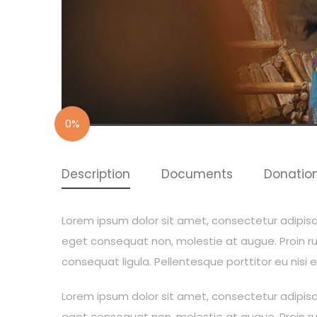
0%
Description
Documents
Donatio
Lorem ipsum dolor sit amet, consectetur adipiscing
eget consequat non, molestie at augue. Proin rut
consequat ligula. Pellentesque porttitor eu nisi 
Lorem ipsum dolor sit amet, consectetur adipiscing
eget consequat non, molestie at augue. Proin rut