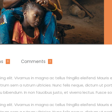
ns
Comments
0
2
 elit. Vivamus in magna ac tellus fringilla eleifend. Mauris e
rum sem a rutrum ultricies. Nunc felis neque, dictum ut por
eu bibendum. In non faucibus justo, et viverra lectus. Fusce 
 elit. Vivamus in magna ac tellus fringilla eleifend. Mauris e
rum sem a rutrum ultricies. Nunc felis neque, dictum ut por