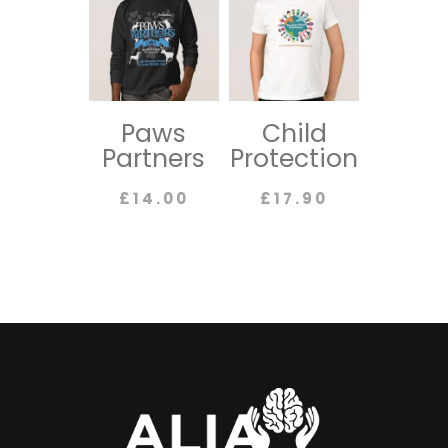
Paws
Child
Partners
Protection
£
14.00
£
17.90