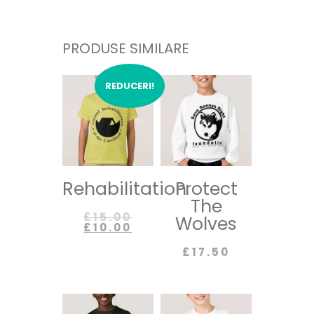
PRODUSE SIMILARE
REDUCERI!
Rehabilitation
Protect
The
£
15.00
Wolves
£
10.00
£
17.50