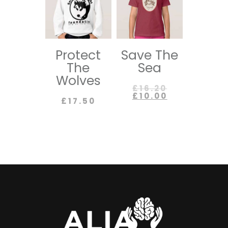
Protect
Save The
The
Sea
Wolves
£
16.20
£
10.00
£
17.50